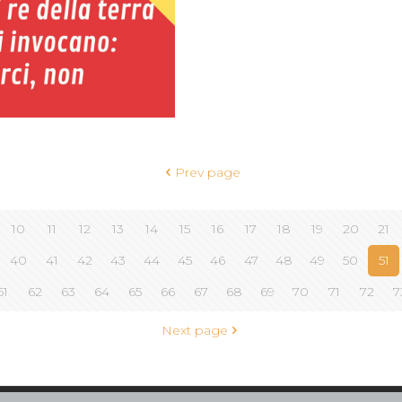
Prev page
10
11
12
13
14
15
16
17
18
19
20
21
40
41
42
43
44
45
46
47
48
49
50
51
61
62
63
64
65
66
67
68
69
70
71
72
7
Next page