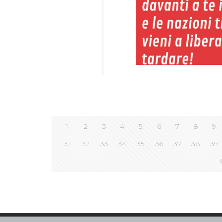
1
2
3
4
5
6
7
8
9
31
32
33
34
35
36
37
38
39