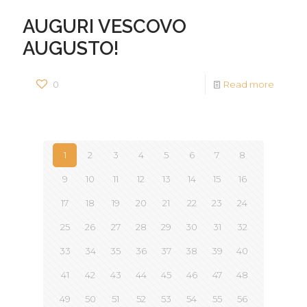
AUGURI VESCOVO
AUGUSTO!
0
Read more
1
2
3
4
5
6
7
8
9
10
11
12
13
14
15
16
17
18
19
20
21
22
23
24
25
26
27
28
29
30
31
32
33
34
35
36
37
38
39
40
41
42
43
44
45
46
47
48
49
50
51
52
53
54
55
56