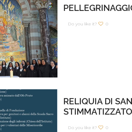
PELLEGRINAGGI
Do you like it?
0
RELIQUIA DI S
STIMMATIZZAT
Do you like it?
0