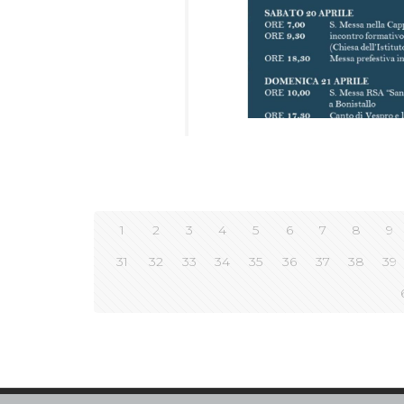
1
2
3
4
5
6
7
8
9
31
32
33
34
35
36
37
38
39