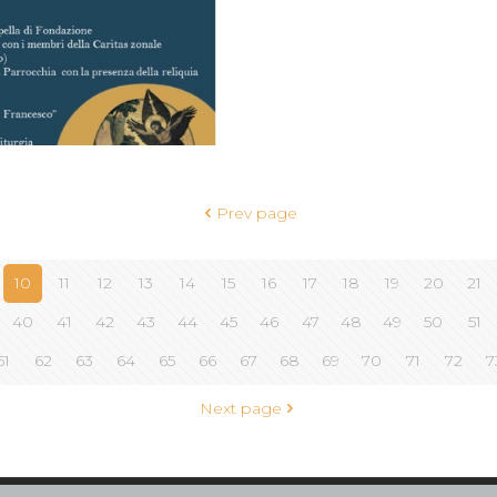
Prev page
10
11
12
13
14
15
16
17
18
19
20
21
40
41
42
43
44
45
46
47
48
49
50
51
61
62
63
64
65
66
67
68
69
70
71
72
7
Next page