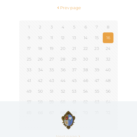
Prev page
1
2
3
4
5
6
7
8
9
10
11
12
13
14
15
16
17
18
19
20
21
22
23
24
25
26
27
28
29
30
31
32
33
34
35
36
37
38
39
40
41
42
43
44
45
46
47
48
49
50
51
52
53
54
55
56
57
58
59
60
61
62
63
64
65
66
67
68
69
70
71
72
73
Next page