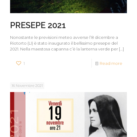
PRESEPE 2021
Nonostante le previsioni meteo avverse l’8 dicembre a
Riotorto (LI) è stato inaugurato il bellissimo presepe del
2021. Nella maestosa capanna c’è la lanterna verde per
[…]
1
Read more
16 Novembre 2021