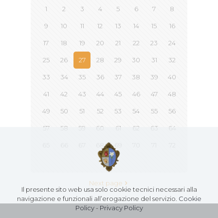
1
2
3
4
5
6
7
8
9
10
11
12
13
14
15
16
17
18
19
20
21
22
23
24
25
26
27
28
29
30
31
32
33
34
35
36
37
38
39
40
41
42
43
44
45
46
47
48
49
50
51
52
53
54
55
56
57
58
59
60
61
62
63
64
65
66
67
68
69
70
71
72
73
Next page
Il presente sito web usa solo cookie tecnici necessari alla
navigazione e funzionali all’erogazione del servizio.
Cookie
Policy
-
Privacy Policy