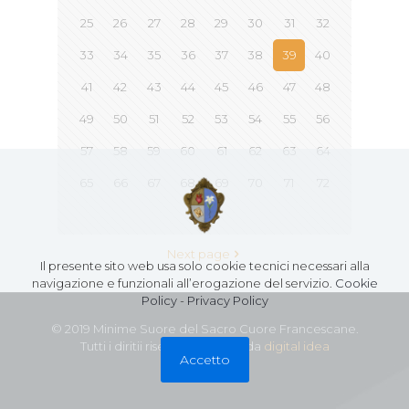
25
26
27
28
29
30
31
32
33
34
35
36
37
38
39
40
41
42
43
44
45
46
47
48
49
50
51
52
53
54
55
56
57
58
59
60
61
62
63
64
65
66
67
68
69
70
71
72
73
Next page
Il presente sito web usa solo cookie tecnici necessari alla
navigazione e funzionali all’erogazione del servizio.
Cookie
Policy
-
Privacy Policy
© 2019 Minime Suore del Sacro Cuore Francescane.
Tutti i diritii riservati - Creato da
digital idea
Accetto