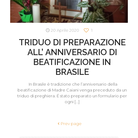
20 Aprile 2020
1
TRIDUO DI PREPARAZIONE
ALL’ ANNIVERSARIO DI
BEATIFICAZIONE IN
BRASILE
In Brasile è tradizione che l’anniversario della
beatificazione di Madre Caiani venga preceduto da un
triduo di preghiera. É stato preparato un formulario per
ogni
[…]
Prev page