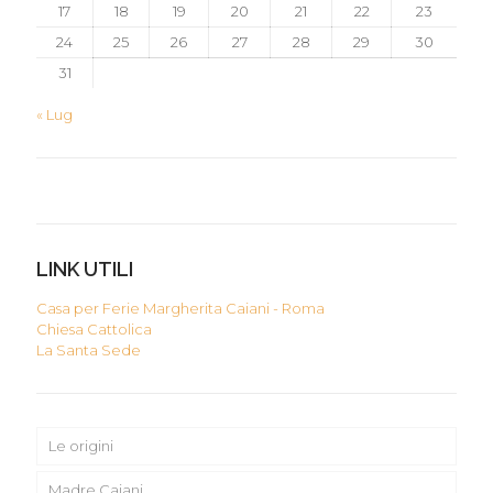
17
18
19
20
21
22
23
24
25
26
27
28
29
30
31
« Lug
LINK UTILI
Casa per Ferie Margherita Caiani - Roma
Chiesa Cattolica
La Santa Sede
Le origini
Madre Caiani