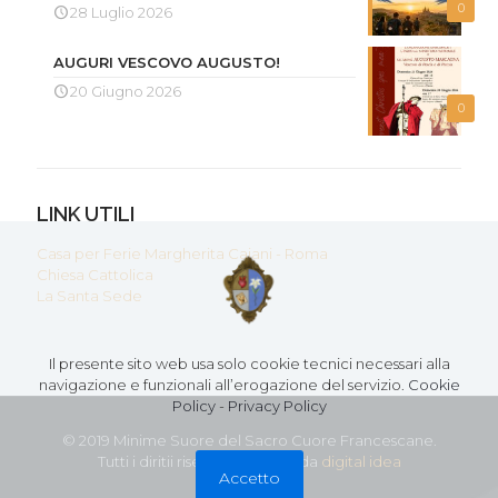
0
28 Luglio 2026
AUGURI VESCOVO AUGUSTO!
20 Giugno 2026
0
LINK UTILI
Casa per Ferie Margherita Caiani - Roma
Chiesa Cattolica
La Santa Sede
Il presente sito web usa solo cookie tecnici necessari alla
navigazione e funzionali all’erogazione del servizio.
Cookie
Policy
-
Privacy Policy
© 2019 Minime Suore del Sacro Cuore Francescane.
Tutti i diritii riservati - Creato da
digital idea
Accetto