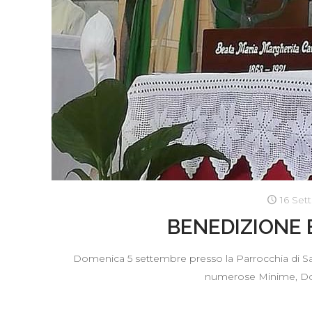
16 Set
BENEDIZIONE 
Domenica 5 settembre presso la Parrocchia di San
numerose Minime, Don