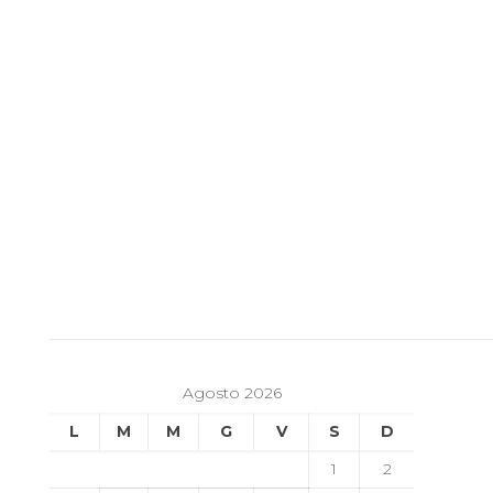
Agosto 2026
L
M
M
G
V
S
D
1
2