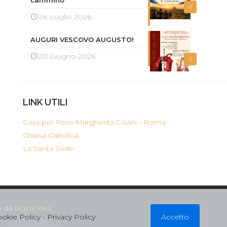
0
28 Luglio 2026
AUGURI VESCOVO AUGUSTO!
20 Giugno 2026
0
LINK UTILI
Casa per Ferie Margherita Caiani - Roma
Chiesa Cattolica
La Santa Sede
to da
digital idea
okie Policy
-
Privacy Policy
Accetto