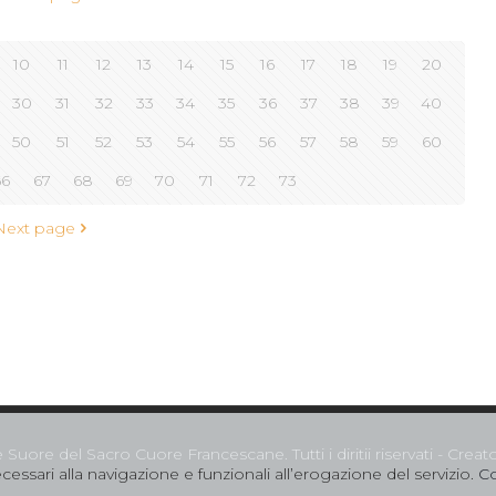
10
11
12
13
14
15
16
17
18
19
20
30
31
32
33
34
35
36
37
38
39
40
50
51
52
53
54
55
56
57
58
59
60
66
67
68
69
70
71
72
73
Next page
uore del Sacro Cuore Francescane. Tutti i diritii riservati - Crea
essari alla navigazione e funzionali all’erogazione del servizio.
Co