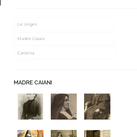
Le origini
Madre Caiani
Carisma
MADRE CAIANI