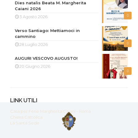
Dies natalis Beata M. Margherita
Caiani 2026
0
3 Agosto 2026
Verso Santiago: Mettiamoci in
cammino
0
28 Luglio 2026
AUGURI VESCOVO AUGUSTO!
20 Giugno 2026
0
LINK UTILI
Casa per Ferie Margherita Caiani - Roma
Chiesa Cattolica
La Santa Sede