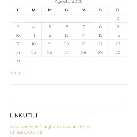
Agosto 2026
L
M
M
G
V
S
D
1
2
3
4
5
6
7
8
9
10
11
12
13
14
15
16
17
18
19
20
21
22
23
24
25
26
27
28
29
30
31
« Lug
LINK UTILI
Casa per Ferie Margherita Caiani - Roma
Chiesa Cattolica