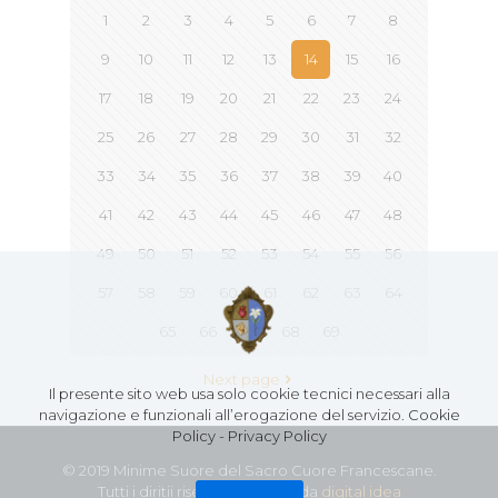
1
2
3
4
5
6
7
8
9
10
11
12
13
14
15
16
17
18
19
20
21
22
23
24
25
26
27
28
29
30
31
32
33
34
35
36
37
38
39
40
41
42
43
44
45
46
47
48
49
50
51
52
53
54
55
56
57
58
59
60
61
62
63
64
65
66
67
68
69
Next page
Il presente sito web usa solo cookie tecnici necessari alla
navigazione e funzionali all’erogazione del servizio.
Cookie
Policy
-
Privacy Policy
© 2019 Minime Suore del Sacro Cuore Francescane.
Tutti i diritii riservati - Creato da
digital idea