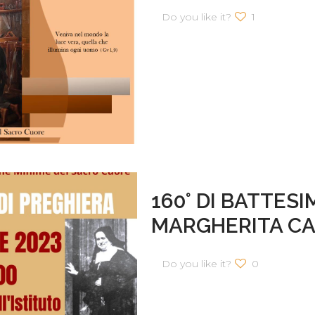
Do you like it?
1
160° DI BATTES
MARGHERITA CA
Do you like it?
0