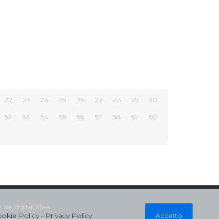
22
23
24
25
26
27
28
29
30
52
53
54
55
56
57
58
59
60
to da
digital idea
okie Policy
-
Privacy Policy
Accetto