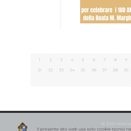
1
2
3
4
5
6
7
8
9
31
32
33
34
35
36
37
38
39
© 2019 Minime S
Il presente sito web usa solo cookie tecnici nec