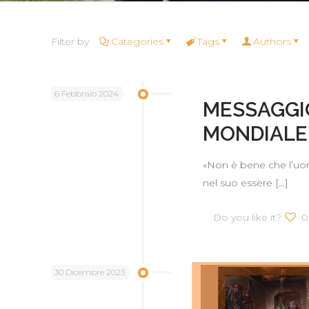
Filter by
Categories
Tags
Authors
6 Febbraio 2024
MESSAGGIO
MONDIALE
«Non è bene che l’uom
nel suo essere
[…]
Do you like it?
0
30 Dicembre 2023