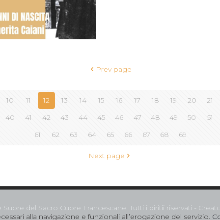
Prev page
10
11
12
13
14
15
16
17
18
19
20
21
40
41
42
43
44
45
46
47
48
49
50
51
61
62
63
64
65
66
67
68
69
Next page
uore del Sacro Cuore Francescane. Tutti i diritii riservati - Crea
essari alla navigazione e funzionali all’erogazione del servizio.
Co