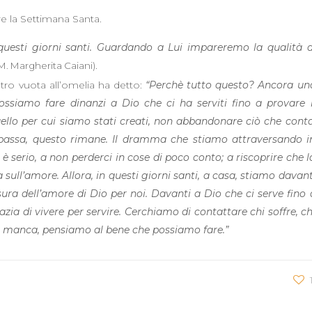
e la Settimana Santa.
questi giorni santi. Guardando a Lui impareremo la qualità d
.
 M. Margherita Caiani)
tro vuota all’omelia ha detto:
“Perchè tutto questo? Ancora un
 possiamo fare dinanzi a Dio che ci ha serviti fino a provare i
llo per cui siamo stati creati, non abbandonare ciò che conta
o passa, questo rimane. Il dramma che stiamo attraversando i
 serio, a non perderci in cose di poco conto; a riscoprire che l
a sull’amore. Allora, in questi giorni santi, a casa, stiamo davant
isura dell’amore di Dio per noi. Davanti a Dio che ci serve fino 
azia di vivere per servire. Cerchiamo di contattare chi soffre, ch
ci manca, pensiamo al bene che possiamo fare.”