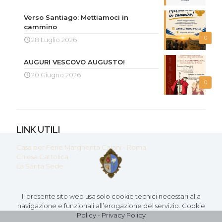
Verso Santiago: Mettiamoci in
cammino
0
28 Luglio 2026
AUGURI VESCOVO AUGUSTO!
20 Giugno 2026
0
LINK UTILI
Casa per Ferie Margherita Caiani - Roma
Chiesa Cattolica
La Santa Sede
Il presente sito web usa solo cookie tecnici necessari alla
navigazione e funzionali all’erogazione del servizio.
Cookie
Policy
-
Privacy Policy