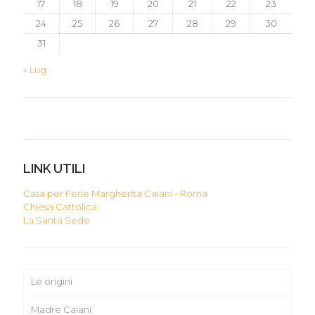
17
18
19
20
21
22
23
24
25
26
27
28
29
30
31
« Lug
LINK UTILI
Casa per Ferie Margherita Caiani - Roma
Chiesa Cattolica
La Santa Sede
Le origini
Madre Caiani