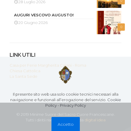
0
28 Luglio 2026
AUGURI VESCOVO AUGUSTO!
20 Giugno 2026
0
LINK UTILI
Casa per Ferie Margherita Caiani - Roma
Chiesa Cattolica
La Santa Sede
Il presente sito web usa solo cookie tecnici necessari alla
navigazione e funzionali all’erogazione del servizio.
Cookie
Policy
-
Privacy Policy
© 2019 Minime Suore del Sacro Cuore Francescane.
Tutti i diritii riservati - Creato da
digital idea
Accetto