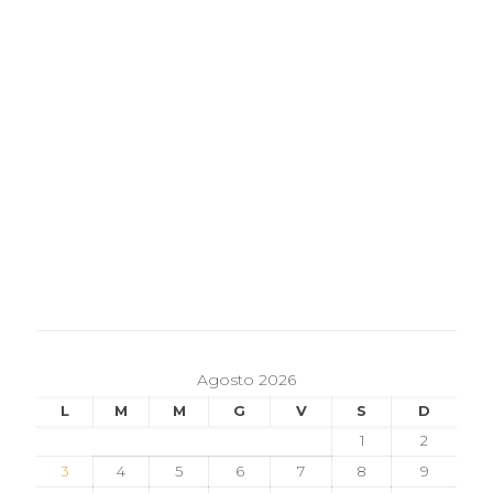
Agosto 2026
L
M
M
G
V
S
D
1
2
3
4
5
6
7
8
9