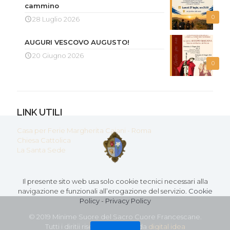
cammino
0
28 Luglio 2026
AUGURI VESCOVO AUGUSTO!
20 Giugno 2026
0
LINK UTILI
Casa per Ferie Margherita Caiani - Roma
Chiesa Cattolica
La Santa Sede
Il presente sito web usa solo cookie tecnici necessari alla
navigazione e funzionali all’erogazione del servizio.
Cookie
Policy
-
Privacy Policy
© 2019 Minime Suore del Sacro Cuore Francescane.
Tutti i diritii riservati - Creato da
digital idea