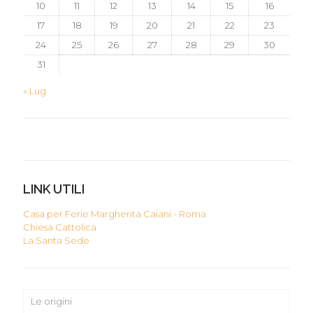
10
11
12
13
14
15
16
17
18
19
20
21
22
23
24
25
26
27
28
29
30
31
« Lug
LINK UTILI
Casa per Ferie Margherita Caiani - Roma
Chiesa Cattolica
La Santa Sede
Le origini